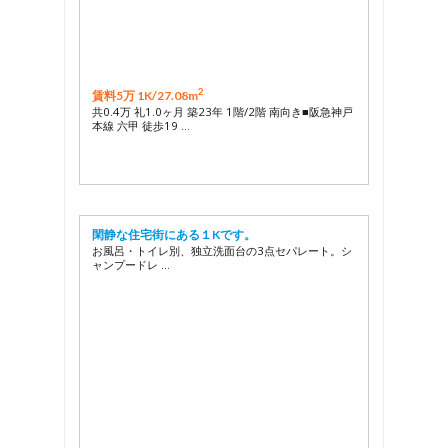
2
賃料5万 1K/
27.08m
共0.4万 礼1.0ヶ月 築23年 1階/2階 南向き■阪急神戸
本線 六甲 徒歩19 …
閑静な住宅街にある１Kです。
お風呂・トイレ別、独立洗面台の3点セパレート。シ
ャンプードレ …