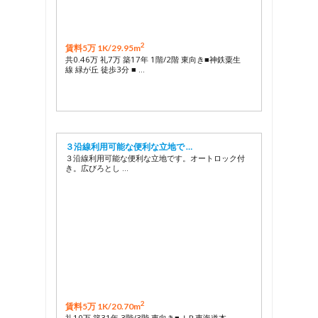
2
賃料5万 1K/
29.95m
共0.46万 礼7万 築17年 1階/2階 東向き■神鉄粟生
線 緑が丘 徒歩3分 ■ …
３沿線利用可能な便利な立地で …
３沿線利用可能な便利な立地です。オートロック付
き。広びろとし …
2
賃料5万 1K/
20.70m
礼10万 築31年 3階/3階 東向き■ＪＲ東海道本