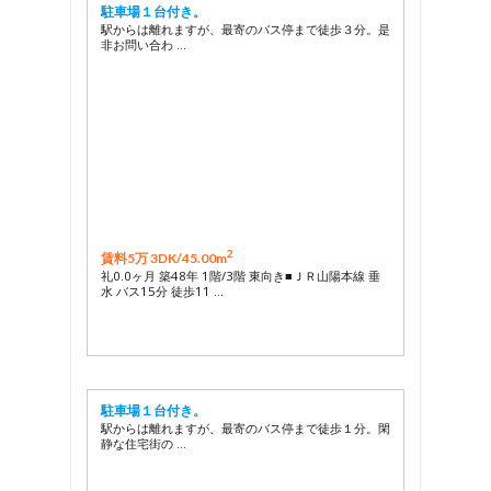
駐車場１台付き。
駅からは離れますが、最寄のバス停まで徒歩３分。是
非お問い合わ …
2
賃料5万 3DK/
45.00m
礼0.0ヶ月 築48年 1階/3階 東向き■ＪＲ山陽本線 垂
水 バス15分 徒歩11 …
駐車場１台付き。
駅からは離れますが、最寄のバス停まで徒歩１分。閑
静な住宅街の …