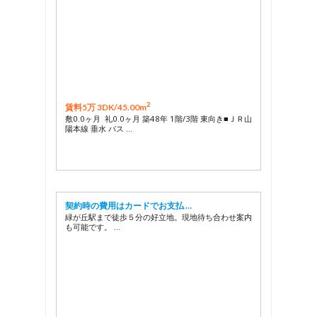
2
賃料5万 3DK/
45.00m
敷0.0ヶ月 礼0.0ヶ月 築48年 1階/3階 東向き■ＪＲ山
陽本線 垂水 バス …
契約時の費用はカードでお支払 …
緑が丘駅まで徒歩５分の好立地。現地待ち合わせ案内
も可能です。 …