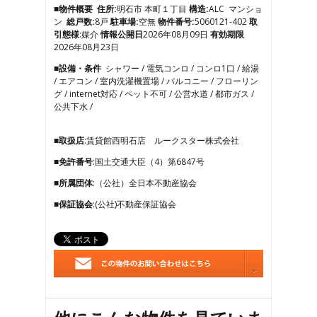
6
■物件概要
住所:
明石市 本町１丁目
構造:
ALC マンショ
7
ン
総戸数:
8戸
駐車場:
空無
物件番号:
5060121-402
取
8
引態様
:媒介
情報公開日
2026年08月09日
有効期限
9
2026年08月23日
10
■設備・条件
シャワー / 電気コンロ / コンロ1口 / 給湯
11
/ エアコン / 室内洗濯機置場 / バルコニー / フローリン
12
グ / internet対応 / ペット不可 / 公営水道 / 都市ガス /
13
公共下水 /
14
15
16
■取扱店
:賃貸館西明石店 ルークスター株式会社
17
■免許番号
:国土交通大臣（4）第6847号
18
19
■所属団体
:（公社）全日本不動産協会
20
21
■保証協会
:(公社)不動産保証協会
22
23
24
25
26
27
28
29