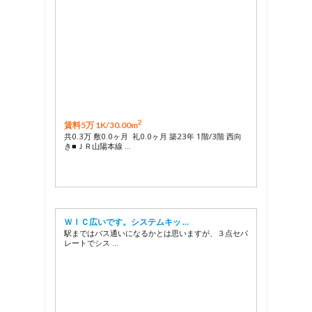
2
賃料5万 1K/
30.00m
共0.3万 敷0.0ヶ月 礼0.0ヶ月 築23年 1階/3階 西向
き■ＪＲ山陽本線 …
ＷＩＣ広いです。システムキッ …
駅まではバス通いになるかとは思いますが、３点セパ
レートでシス …