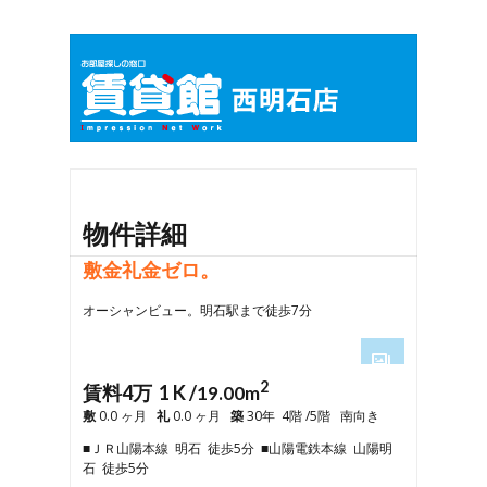
物件詳細
敷金礼金ゼロ。
オーシャンビュー。明石駅まで徒歩7分
2
1
賃料4万 1 K /
19.00m
2
敷
0.0 ヶ月
礼
0.0 ヶ月
築
30年 4階 /5階 南向き
3
■ＪＲ山陽本線 明石 徒歩5分 ■山陽電鉄本線 山陽明
4
石 徒歩5分
5