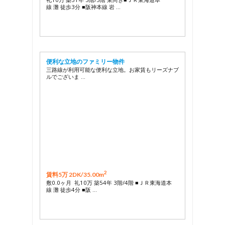
線 灘 徒歩3分 ■阪神本線 岩 …
便利な立地のファミリー物件
三路線が利用可能な便利な立地。お家賃もリーズナブ
ルでございま …
2
賃料5万 2DK/
35.00m
敷0.0ヶ月 礼10万 築54年 3階/4階 ■ＪＲ東海道本
線 灘 徒歩4分 ■阪 …