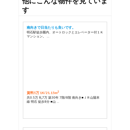
他にこんな物件を見ていま
す
南向きで日当たりも良いです。
明石駅徒歩圏内、オートロックとエレベーター付１Ｋ
マンション。 …
2
賃料5万 1K/
21.15m
共0.5万 礼7万 築30年 7階/8階 南向き■ＪＲ山陽本
線 明石 徒歩8分 ■山 …