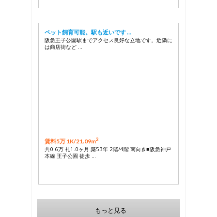
ペット飼育可能。駅も近いです …
阪急王子公園駅までアクセス良好な立地です。近隣に
は商店街など …
2
賃料5万 1K/
21.09m
共0.6万 礼1.0ヶ月 築53年 2階/4階 南向き■阪急神戸
本線 王子公園 徒歩 …
もっと見る