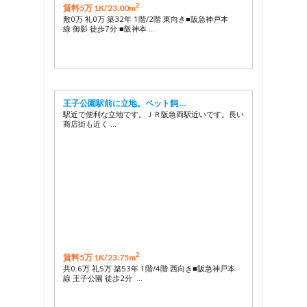
2
賃料5万 1K/
23.00m
敷0万 礼0万 築32年 1階/2階 東向き■阪急神戸本
線 御影 徒歩7分 ■阪神本 …
王子公園駅前に立地。ペット飼 …
駅近で便利な立地です。ＪＲ阪急両駅近いです。長い
商店街も近く …
2
賃料5万 1K/
23.75m
共0.6万 礼5万 築53年 1階/4階 西向き■阪急神戸本
線 王子公園 徒歩2分 …