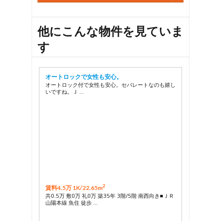
27
28
29
他にこんな物件を見ていま
す
オートロックで女性も安心。
オートロック付で女性も安心。セパレートなのも嬉し
いですね。Ｊ …
2
賃料4.5万 1K/
22.65m
共0.5万 敷0万 礼0万 築35年 3階/5階 南西向き■ＪＲ
山陽本線 魚住 徒歩 …