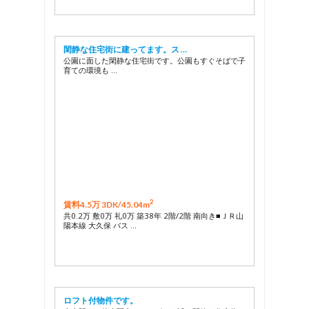
閑静な住宅街に建ってます。ス …
公園に面した閑静な住宅街です。公園もすぐそばで子
育ての環境も …
2
賃料4.5万 3DK/
45.04m
共0.2万 敷0万 礼0万 築38年 2階/2階 南向き■ＪＲ山
陽本線 大久保 バス …
ロフト付物件です。