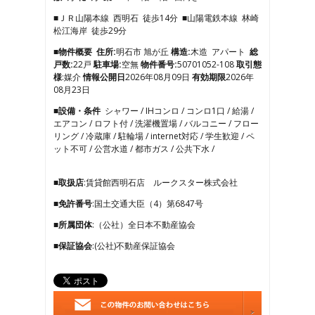
3
■ＪＲ山陽本線 西明石 徒歩14分 ■山陽電鉄本線 林崎
4
松江海岸 徒歩29分
5
6
■物件概要
住所:
明石市 旭が丘
構造:
木造 アパート
総
7
戸数:
22戸
駐車場:
空無
物件番号:
50701052-108
取引態
8
様
:媒介
情報公開日
2026年08月09日
有効期限
2026年
9
08月23日
10
■設備・条件
シャワー / IHコンロ / コンロ1口 / 給湯 /
11
エアコン / ロフト付 / 洗濯機置場 / バルコニー / フロー
12
リング / 冷蔵庫 / 駐輪場 / internet対応 / 学生歓迎 / ペ
13
ット不可 / 公営水道 / 都市ガス / 公共下水 /
14
15
16
■取扱店
:賃貸館西明石店 ルークスター株式会社
17
■免許番号
:国土交通大臣（4）第6847号
18
19
■所属団体
:（公社）全日本不動産協会
20
21
■保証協会
:(公社)不動産保証協会
22
23
24
25
26