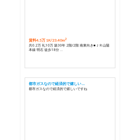
2
賃料4.5万 1K/
23.40m
共0.2万 礼10万 築30年 2階/2階 南東向き■ＪＲ山陽
本線 明石 徒歩18分 …
都市ガスなので経済的で嬉しい …
都市ガスなので経済的で嬉しいですね