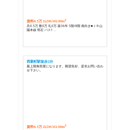
2
賃料4.5万 1LDK/
40.00m
共0.5万 敷0万 礼0万 築36年 5階/8階 南向き■ＪＲ山
陽本線 明石 バス1 …
西新町駅徒歩2分
最上階角部屋になります。眺望良好、是非お問い合わ
せ下さい。
2
賃料4.5万 2LDK/
43.00m