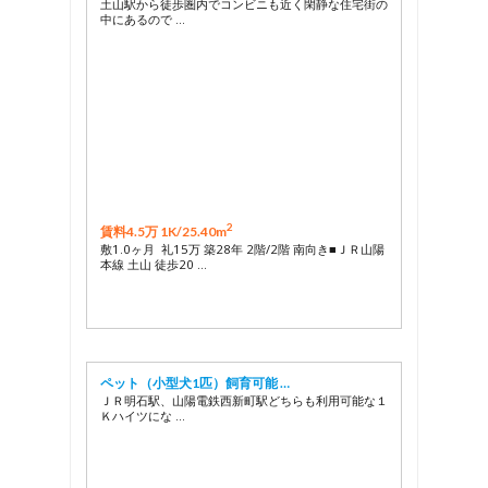
土山駅から徒歩圏内でコンビニも近く閑静な住宅街の
中にあるので …
2
賃料4.5万 1K/
25.40m
敷1.0ヶ月 礼15万 築28年 2階/2階 南向き■ＪＲ山陽
本線 土山 徒歩20 …
ペット（小型犬1匹）飼育可能 …
ＪＲ明石駅、山陽電鉄西新町駅どちらも利用可能な１
Ｋハイツにな …