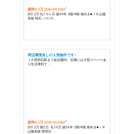
2
賃料4.5万 2DK/
49.50m
共0.2万 礼1.0ヶ月 築49年 3階/4階 南向き■ＪＲ山陽
本線 明石 バス10 …
周辺環境良しの人気物件です♪
ＪＲ西明石駅まで徒歩圏内、近隣には大型スーパーあ
り生活便利で …
2
賃料4.5万 2DK/
35.00m
共0.2万 敷5万 礼10万 築56年 2階/4階 南向き■ＪＲ
山陽本線 西明石 …