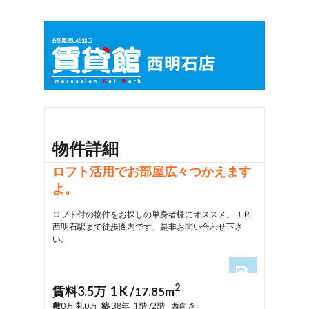
物件詳細
ロフト活用でお部屋広々つかえます
よ。
ロフト付の物件をお探しの単身者様にオススメ。ＪＲ
西明石駅まで徒歩圏内です、是非お問い合わせ下さ
い。
2
1
賃料3.5万 1 K /
17.85m
2
敷
0万
礼
0万
築
38年 1階 /2階 西向き