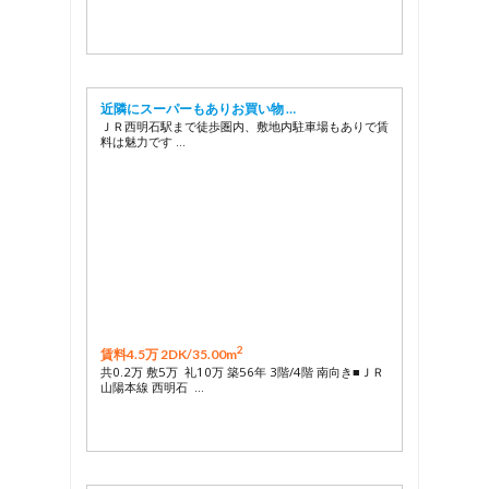
近隣にスーパーもありお買い物 …
ＪＲ西明石駅まで徒歩圏内、敷地内駐車場もありで賃
料は魅力です …
2
賃料4.5万 2DK/
35.00m
共0.2万 敷5万 礼10万 築56年 3階/4階 南向き■ＪＲ
山陽本線 西明石 …