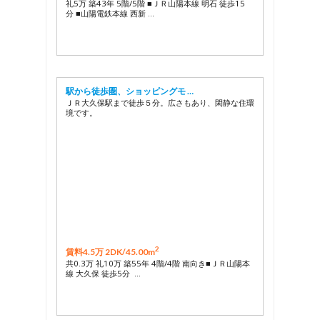
礼5万 築43年 5階/5階 ■ＪＲ山陽本線 明石 徒歩15
分 ■山陽電鉄本線 西新 …
駅から徒歩圏、ショッピングモ …
ＪＲ大久保駅まで徒歩５分。広さもあり、閑静な住環
境です。
2
賃料4.5万 2DK/
45.00m
共0.3万 礼10万 築55年 4階/4階 南向き■ＪＲ山陽本
線 大久保 徒歩5分 …