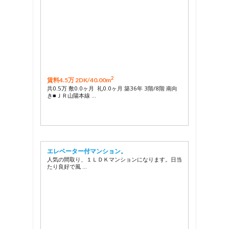
2
賃料4.5万 2DK/
40.00m
共0.5万 敷0.0ヶ月 礼0.0ヶ月 築36年 3階/8階 南向
き■ＪＲ山陽本線 …
エレベーター付マンション。
人気の間取り、１ＬＤＫマンションになります。日当
たり良好で風 …