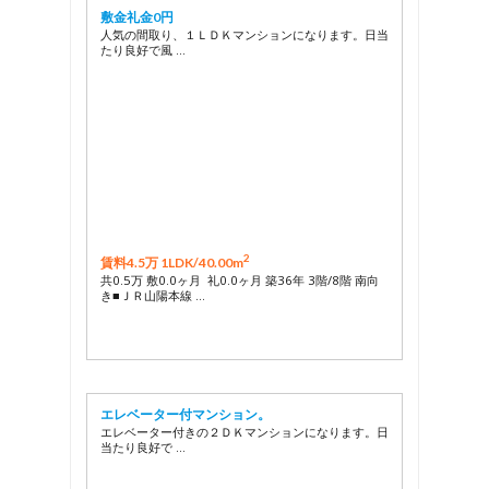
敷金礼金0円
人気の間取り、１ＬＤＫマンションになります。日当
たり良好で風 …
2
賃料4.5万 1LDK/
40.00m
共0.5万 敷0.0ヶ月 礼0.0ヶ月 築36年 3階/8階 南向
き■ＪＲ山陽本線 …
エレベーター付マンション。
エレベーター付きの２ＤＫマンションになります。日
当たり良好で …