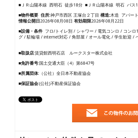
■ＪＲ山陽本線 西明石 徒歩18分 ■ＪＲ山陽本線 明石 バス1
■物件概要
住所:
神戸市西区 王塚台２丁目
構造:
木造 アパー
情報公開日
2026年08月08日
有効期限
2026年08月22日
■設備・条件
フロ/トイレ別 / シャワー / 電気コンロ / コンロ1
グ / 駐輪場 / internet対応 / 角部屋 / オール電化 / 学生歓迎
■取扱店
:賃貸館西明石店 ルークスター株式会社
■免許番号
:国土交通大臣（4）第6847号
■所属団体
:（公社）全日本不動産協会
■保証協会
:(公社)不動産保証協会