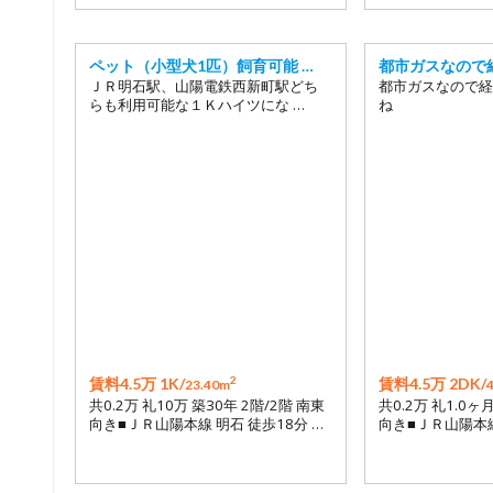
ペット（小型犬1匹）飼育可能 …
都市ガスなので
ＪＲ明石駅、山陽電鉄西新町駅どち
都市ガスなので経
らも利用可能な１Ｋハイツにな …
ね
2
賃料4.5万 1K/
賃料4.5万 2DK/
23.40m
共0.2万 礼10万 築30年 2階/2階 南東
共0.2万 礼1.0ヶ月
向き■ＪＲ山陽本線 明石 徒歩18分 …
向き■ＪＲ山陽本線