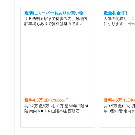
近隣にスーパーもありお買い物 …
敷金礼金0円
ＪＲ西明石駅まで徒歩圏内、敷地内
人気の間取り、１
駐車場もありで賃料は魅力です …
になります。日当
2
賃料4.5万 2DK/
賃料4.5万 1LDK
35.00m
共0.2万 敷5万 礼10万 築56年 3階/4
共0.5万 敷0.0ヶ
階 南向き■ＪＲ山陽本線 西明石 …
年 3階/8階 南向