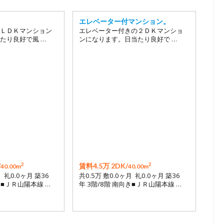
エレベーター付マンション。
ＬＤＫマンション
エレベーター付きの２ＤＫマンショ
たり良好で風 …
ンになります。日当たり良好で …
2
2
/
賃料4.5万 2DK/
40.00m
40.00m
月 礼0.0ヶ月 築36
共0.5万 敷0.0ヶ月 礼0.0ヶ月 築36
き■ＪＲ山陽本線 …
年 3階/8階 南向き■ＪＲ山陽本線 …