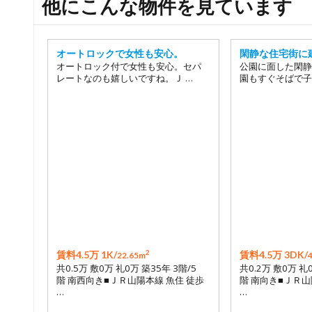
他にこんな物件を見ています
オートロックで女性も安心。
閑静な住宅街に
オートロック付で女性も安心。セパ
公園に面した閑静
レートなのも嬉しいですね。Ｊ …
園もすぐそばで子
2
賃料4.5万 1K/
賃料4.5万 3DK/
22.65m
共0.5万 敷0万 礼0万 築35年 3階/5
共0.2万 敷0万 礼
階 南西向き■ＪＲ山陽本線 魚住 徒歩
階 南向き■ＪＲ山
…
…