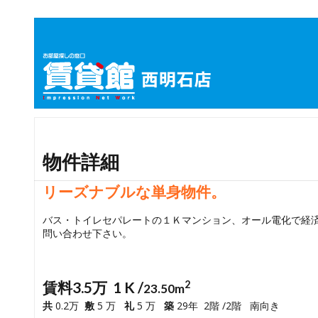
物件詳細
リーズナブルな単身物件。
バス・トイレセパレートの１Ｋマンション、オール電化で経
問い合わせ下さい。
賃料3.5万 1 K /
2
23.50m
共
0.2万
敷
5 万
礼
5 万
築
29年 2階 /2階 南向き