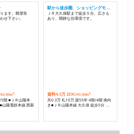
分
駅から徒歩圏、ショッピングモ …
ります。眺望良
ＪＲ大久保駅まで徒歩５分。広さも
わせ下さい。
あり、閑静な住環境です。
2
2
/
賃料4.5万 2DK/
43.00m
45.00m
階/5階 ■ＪＲ山陽本
共0.3万 礼10万 築55年 4階/4階 南向
 ■山陽電鉄本線 西新
き■ＪＲ山陽本線 大久保 徒歩5分 …