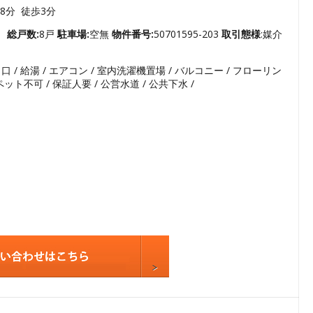
3
8分 徒歩3分
4
ト
総戸数:
8戸
駐車場:
空無
物件番号:
50701595-203
取引態様
:媒介
5
口 / 給湯 / エアコン / 室内洗濯機置場 / バルコニー / フローリン
6
 / ペット不可 / 保証人要 / 公営水道 / 公共下水 /
7
8
9
10
11
12
13
14
15
16