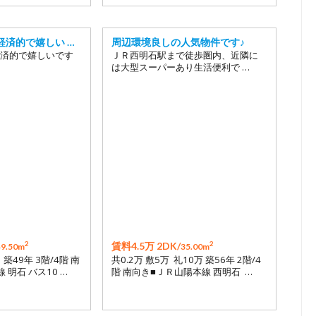
経済的で嬉しい …
周辺環境良しの人気物件です♪
済的で嬉しいです
ＪＲ西明石駅まで徒歩圏内、近隣に
は大型スーパーあり生活便利で …
2
2
賃料4.5万 2DK/
49.50m
35.00m
 築49年 3階/4階 南
共0.2万 敷5万 礼10万 築56年 2階/4
 明石 バス10 …
階 南向き■ＪＲ山陽本線 西明石 …