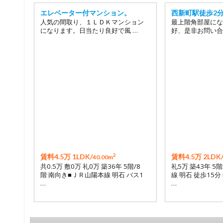
エレベーター付マンション。
西新町駅徒歩2
人気の間取り、１ＬＤＫマンション
最上階角部屋にな
になります。日当たり良好で風 …
好、是非お問い合
2
賃料4.5万 1LDK/
賃料4.5万 2LDK
40.00m
共0.5万 敷0万 礼0万 築36年 5階/8
礼5万 築43年 5
階 南向き■ＪＲ山陽本線 明石 バス1
線 明石 徒歩15分
…
…