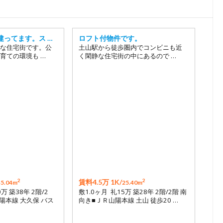
17
18
19
建ってます。ス …
ロフト付物件です。
20
な住宅街です。公
土山駅から徒歩圏内でコンビニも近
育ての環境も …
く閑静な住宅街の中にあるので …
21
22
23
24
25
26
27
28
2
2
賃料4.5万 1K/
45.04m
25.40m
0万 築38年 2階/2
敷1.0ヶ月 礼15万 築28年 2階/2階 南
陽本線 大久保 バス
向き■ＪＲ山陽本線 土山 徒歩20 …