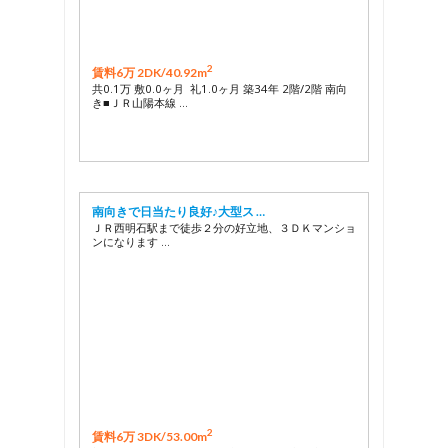
2
賃料6万 2DK/
40.92m
共0.1万 敷0.0ヶ月 礼1.0ヶ月 築34年 2階/2階 南向
き■ＪＲ山陽本線 …
南向きで日当たり良好♪大型ス …
ＪＲ西明石駅まで徒歩２分の好立地、３ＤＫマンショ
ンになります …
2
賃料6万 3DK/
53.00m