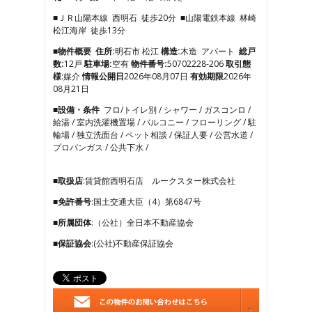
3
■ＪＲ山陽本線 西明石 徒歩20分 ■山陽電鉄本線 林崎
4
松江海岸 徒歩13分
5
6
■物件概要
住所:
明石市 松江
構造:
木造 アパート
総戸
7
数:
12戸
駐車場:
空有
物件番号:
50702228-206
取引態
8
様
:媒介
情報公開日
2026年08月07日
有効期限
2026年
9
08月21日
10
■設備・条件
フロ/トイレ別 / シャワー / ガスコンロ /
11
給湯 / 室内洗濯機置場 / バルコニー / フローリング / 駐
12
輪場 / 独立洗面台 / ペット相談 / 保証人要 / 公営水道 /
13
プロパンガス / 公共下水 /
14
15
16
■取扱店
:賃貸館西明石店 ルークスター株式会社
17
■免許番号
:国土交通大臣（4）第6847号
18
19
■所属団体
:（公社）全日本不動産協会
20
21
■保証協会
:(公社)不動産保証協会
22
23
24
25
26