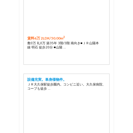
2
賃料6万 2LDK/
50.00m
敷0万 礼0万 築35年 3階/3階 南向き■ＪＲ山陽本
線 明石 徒歩20分 ■山陽 …
設備充実。単身様物件。
ＪＲ大久保駅徒歩圏内。コンビニ近い。大久保病院、
コープも徒歩 …