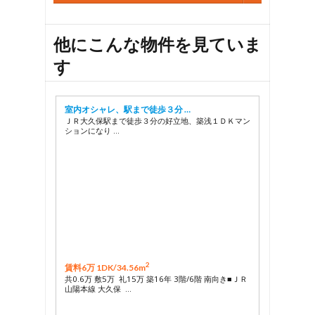
27
28
29
他にこんな物件を見ていま
す
室内オシャレ、駅まで徒歩３分 …
ＪＲ大久保駅まで徒歩３分の好立地、築浅１ＤＫマン
ションになり …
2
賃料6万 1DK/
34.56m
共0.6万 敷5万 礼15万 築16年 3階/6階 南向き■ＪＲ
山陽本線 大久保 …