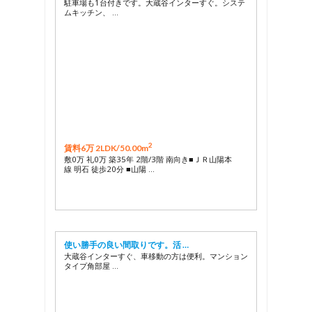
駐車場も1台付きです。大蔵谷インターすぐ。システ
ムキッチン、 …
2
賃料6万 2LDK/
50.00m
敷0万 礼0万 築35年 2階/3階 南向き■ＪＲ山陽本
線 明石 徒歩20分 ■山陽 …
使い勝手の良い間取りです。活 …
大蔵谷インターすぐ、車移動の方は便利。マンション
タイプ角部屋 …