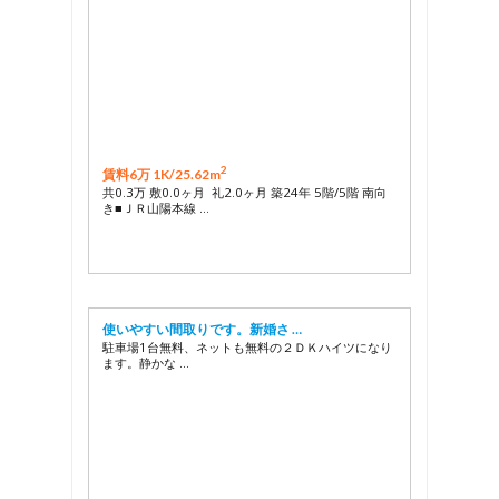
2
賃料6万 1K/
25.62m
共0.3万 敷0.0ヶ月 礼2.0ヶ月 築24年 5階/5階 南向
き■ＪＲ山陽本線 …
使いやすい間取りです。新婚さ …
駐車場1台無料、ネットも無料の２ＤＫハイツになり
ます。静かな …