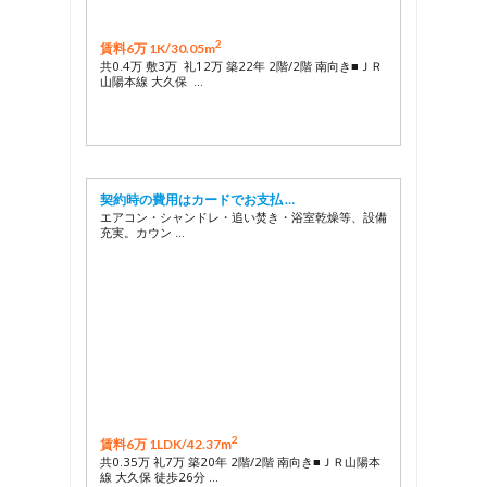
2
賃料6万 1K/
30.05m
共0.4万 敷3万 礼12万 築22年 2階/2階 南向き■ＪＲ
山陽本線 大久保 …
契約時の費用はカードでお支払 …
エアコン・シャンドレ・追い焚き・浴室乾燥等、設備
充実。カウン …
2
賃料6万 1LDK/
42.37m
共0.35万 礼7万 築20年 2階/2階 南向き■ＪＲ山陽本
線 大久保 徒歩26分 …