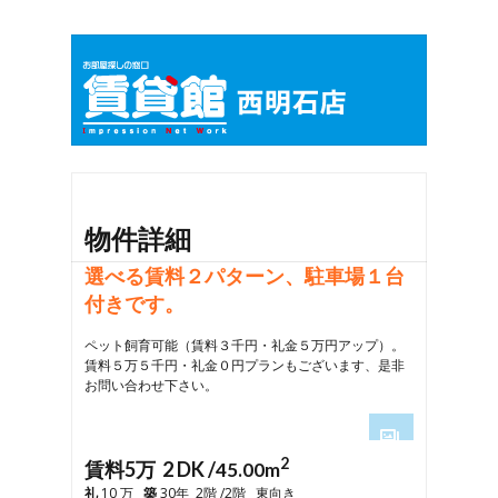
物件詳細
選べる賃料２パターン、駐車場１台
付きです。
ペット飼育可能（賃料３千円・礼金５万円アップ）。
賃料５万５千円・礼金０円プランもございます、是非
お問い合わせ下さい。
2
1
賃料5万 2 DK /
45.00m
2
礼
10 万
築
30年 2階 /2階 東向き