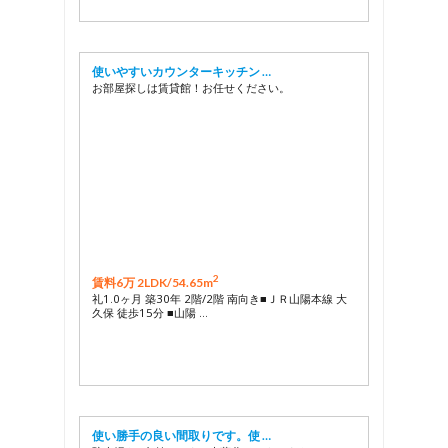
使いやすいカウンターキッチン …
お部屋探しは賃貸館！お任せください。
2
賃料6万 2LDK/
54.65m
礼1.0ヶ月 築30年 2階/2階 南向き■ＪＲ山陽本線 大
久保 徒歩15分 ■山陽 …
使い勝手の良い間取りです。使 …