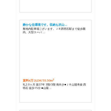
静かな住環境です。収納も沢山 …
敷地内駐車場ございます。ＪＲ西明石駅まで徒歩圏
内、大型スーパ …
2
賃料6万 2LDK/
55.50m
礼2.0ヶ月 築37年 3階/3階 南向き■ＪＲ山陽本線 西
明石 徒歩15分 ■山陽 …