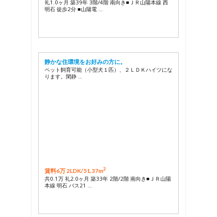
礼1.0ヶ月 築39年 3階/4階 南向き■ＪＲ山陽本線 西
明石 徒歩2分 ■山陽電 …
静かな住環境をお好みの方に。
ペット飼育可能（小型犬１匹）、２ＬＤＫハイツにな
ります。閑静 …
2
賃料6万 2LDK/
51.37m
共0.1万 礼2.0ヶ月 築33年 2階/2階 南向き■ＪＲ山陽
本線 明石 バス21 …