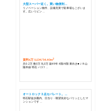
大型スーパー近く。買い物便利 …
リノベーション物件、設備充実で駐車場もございま
す。広いリビン …
2
賃料6万 1LDK/
54.40m
共0.2万 敷0万 礼0万 築49年 4階/4階 東向き■ＪＲ山
陽本線 明石 バス1 …
オートロック３点セパレート。 …
明石駅徒歩圏内、日当り・眺望良好なパリッとしたマ
ンションです …