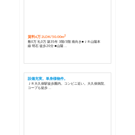
2
賃料6万 2LDK/
50.00m
敷0万 礼0万 築35年 3階/3階 南向き■ＪＲ山陽本
線 明石 徒歩20分 ■山陽 …
設備充実。単身様物件。
ＪＲ大久保駅徒歩圏内。コンビニ近い。大久保病院、
コープも徒歩 …