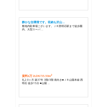
静かな住環境です。収納も沢山 …
敷地内駐車場ございます。ＪＲ西明石駅まで徒歩圏
内、大型スーパ …
2
賃料6万 2LDK/
55.50m
礼2.0ヶ月 築37年 3階/3階 南向き■ＪＲ山陽本線 西
明石 徒歩15分 ■山陽 …