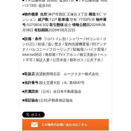
■ＪＲ山陽本線 西明石 徒歩21分 ■ＪＲ山陽本線 明石
4
バス18分 徒歩3分
5
6
■物件概要
住所:
神戸市西区 王塚台３丁目
構造:
RC マ
7
ンション
総戸数:
12戸
駐車場:
空有 7700円/月
物件番
8
号:
5070804-302
取引態様
:媒介
情報公開日
2026年08
9
月08日
有効期限
2026年08月22日
10
■設備・条件
フロ/トイレ別 / シャワー / IHコンロ / コ
11
ンロ2口 / 給湯 / 追い焚き / 室内洗濯機置場 / BSアンテ
12
ナ / バルコニー / フローリング / 駐輪場 / バイク置場 /
13
internet対応 / 角部屋 / TVドアホン / 独立洗面台 / ペッ
14
ト不可 / 保証人要 / 公営水道 / 都市ガス / 公共下水 /
15
16
17
■取扱店
:賃貸館西明石店 ルークスター株式会社
18
■免許番号
:国土交通大臣（4）第6847号
19
20
■所属団体
:（公社）全日本不動産協会
21
■保証協会
:(公社)不動産保証協会
22
23