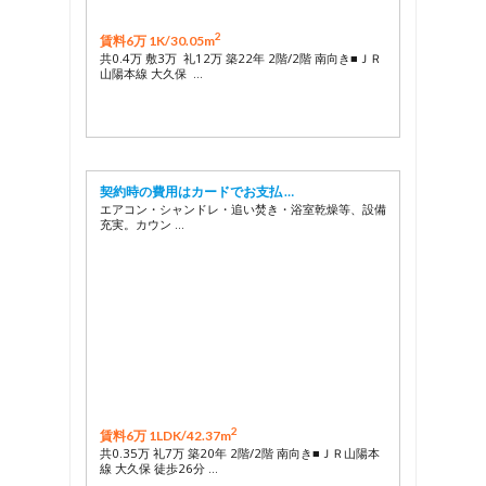
2
賃料6万 1K/
30.05m
共0.4万 敷3万 礼12万 築22年 2階/2階 南向き■ＪＲ
山陽本線 大久保 …
契約時の費用はカードでお支払 …
エアコン・シャンドレ・追い焚き・浴室乾燥等、設備
充実。カウン …
2
賃料6万 1LDK/
42.37m
共0.35万 礼7万 築20年 2階/2階 南向き■ＪＲ山陽本
線 大久保 徒歩26分 …