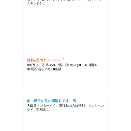
ムキッチン、 …
2
賃料6万 2LDK/
50.00m
敷0万 礼0万 築35年 2階/3階 南向き■ＪＲ山陽本
線 明石 徒歩20分 ■山陽 …
使い勝手の良い間取りです。活 …
大蔵谷インターすぐ、車移動の方は便利。マンション
タイプ角部屋 …