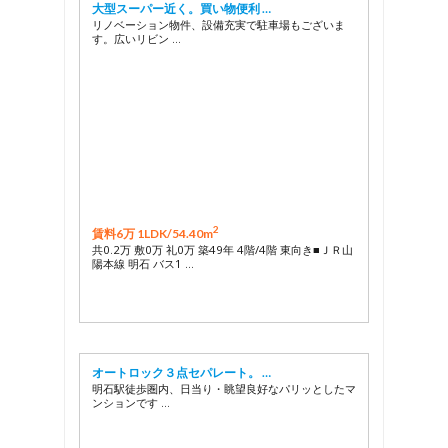
大型スーパー近く。買い物便利 …
リノベーション物件、設備充実で駐車場もございま
す。広いリビン …
2
賃料6万 1LDK/
54.40m
共0.2万 敷0万 礼0万 築49年 4階/4階 東向き■ＪＲ山
陽本線 明石 バス1 …
オートロック３点セパレート。 …
明石駅徒歩圏内、日当り・眺望良好なパリッとしたマ
ンションです …