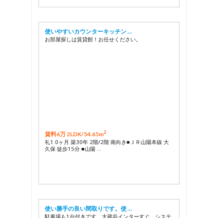
使いやすいカウンターキッチン …
お部屋探しは賃貸館！お任せください。
2
賃料6万 2LDK/
54.65m
礼1.0ヶ月 築30年 2階/2階 南向き■ＪＲ山陽本線 大
久保 徒歩15分 ■山陽 …
使い勝手の良い間取りです。使 …
駐車場も1台付きです。大蔵谷インターすぐ。システ