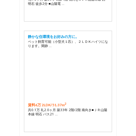
明石 徒歩2分 ■山陽電 …
静かな住環境をお好みの方に。
ペット飼育可能（小型犬１匹）、２ＬＤＫハイツにな
ります。閑静 …
2
賃料6万 2LDK/
51.37m
共0.1万 礼2.0ヶ月 築33年 2階/2階 南向き■ＪＲ山陽
本線 明石 バス21 …