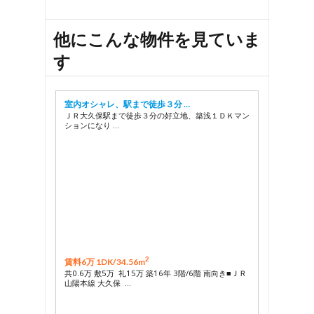
他にこんな物件を見ていま
す
室内オシャレ、駅まで徒歩３分 …
ＪＲ大久保駅まで徒歩３分の好立地、築浅１ＤＫマン
ションになり …
2
賃料6万 1DK/
34.56m
共0.6万 敷5万 礼15万 築16年 3階/6階 南向き■ＪＲ
山陽本線 大久保 …