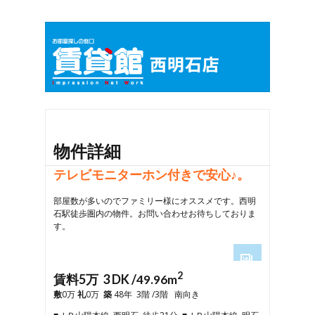
物件詳細
テレビモニターホン付きで安心♪。
部屋数が多いのでファミリー様にオススメです。西明
石駅徒歩圏内の物件。お問い合わせお待ちしておりま
す。
2
1
賃料5万 3 DK /
49.96m
2
敷
0万
礼
0万
築
48年 3階 /3階 南向き
3