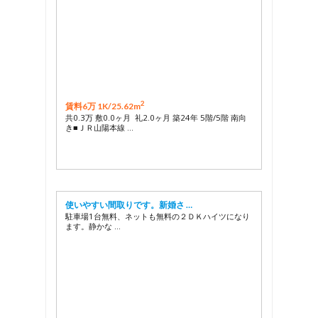
2
賃料6万 1K/
25.62m
共0.3万 敷0.0ヶ月 礼2.0ヶ月 築24年 5階/5階 南向
き■ＪＲ山陽本線 …
使いやすい間取りです。新婚さ …
駐車場1台無料、ネットも無料の２ＤＫハイツになり
ます。静かな …