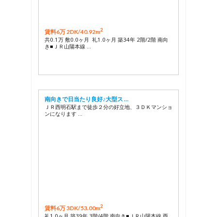
2
賃料6万 2DK/
40.92m
共0.1万 敷0.0ヶ月 礼1.0ヶ月 築34年 2階/2階 南向
き■ＪＲ山陽本線 …
南向きで日当たり良好♪大型ス …
ＪＲ西明石駅まで徒歩２分の好立地、３ＤＫマンショ
ンになります …
2
賃料6万 3DK/
53.00m
礼1.0ヶ月 築39年 3階/4階 南向き■ＪＲ山陽本線 西