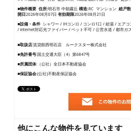
■物件概要
住所:
明石市 中朝霧丘
構造:
RC マンション
総戸数
開日
2026年08月07日
有効期限
2026年08月21日
■設備・条件
シャワー / IHコンロ / コンロ1口 / 給湯 / エア
/ internet対応光ファイバー / ペット不可 / 公営水道 / 都市ガス
■取扱店
:賃貸館西明石店 ルークスター株式会社
■免許番号
:国土交通大臣（4）第6847号
■所属団体
:（公社）全日本不動産協会
■保証協会
:(公社)不動産保証協会
他にこんな物件を見ています