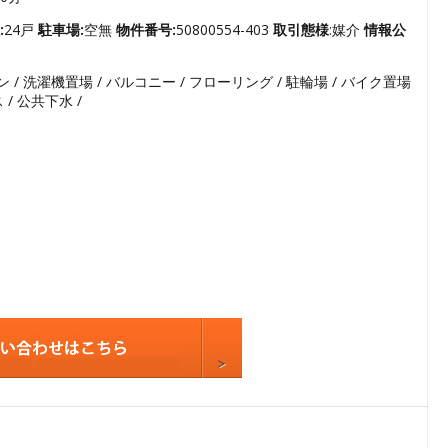
3
4
:
24戸
駐車場:
空無
物件番号:
50800554-403
取引態様
:媒介
情報公
5
コン / 洗濯機置場 / バルコニー / フローリング / 駐輪場 / バイク置場
6
 / 公共下水 /
7
8
9
10
11
12
13
14
15
16
17