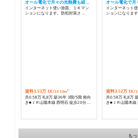
オール電化で月々の光熱費も経 …
オール電化で月
インターネット使い放題、１Ｋマン
インターネット使
ションになります。防犯対策さ …
ションになります
2
賃料3.52万 1K/
賃料3.52万 1K/
19.10m
1
共0.58万 礼8万 築36年 3階/5階 南向
共0.58万 礼8万 
き■ＪＲ山陽本線 西明石 徒歩20分 …
き■ＪＲ山陽本線 
もっ