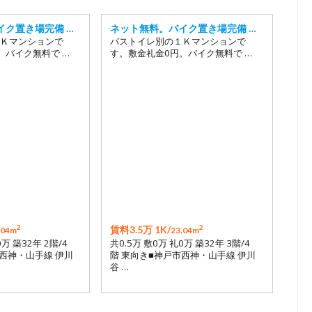
イク置き場完備 …
ネット無料。バイク置き場完備 …
Ｋマンションで
バストイレ別の１Ｋマンションで
。バイク無料で …
す。敷金礼金0円。バイク無料で …
2
2
賃料3.5万 1K/
.04m
23.04m
0万 築32年 2階/4
共0.5万 敷0万 礼0万 築32年 3階/4
市西神・山手線 伊川
階 東向き■神戸市西神・山手線 伊川
谷 …