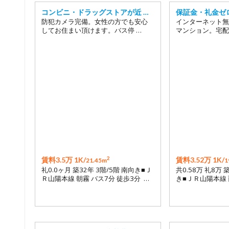
コンビニ・ドラッグストアが近 …
保証金・礼金ゼ
防犯カメラ完備。女性の方でも安心
インターネット無
してお住まい頂けます。バス停 …
マンション。宅配
2
賃料3.5万 1K/
賃料3.52万 1K/
21.45m
1
礼0.0ヶ月 築32年 3階/5階 南向き■Ｊ
共0.58万 礼8万 
Ｒ山陽本線 朝霧 バス7分 徒歩3分 …
き■ＪＲ山陽本線 