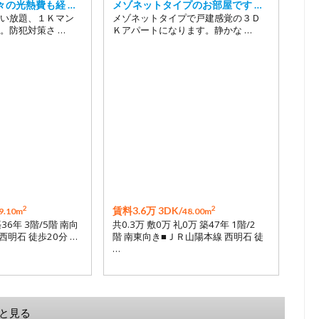
々の光熱費も経 …
メゾネットタイプのお部屋です …
い放題、１Ｋマン
メゾネットタイプで戸建感覚の３Ｄ
。防犯対策さ …
Ｋアパートになります。静かな …
2
2
賃料3.6万 3DK/
9.10m
48.00m
築36年 3階/5階 南向
共0.3万 敷0万 礼0万 築47年 1階/2
西明石 徒歩20分 …
階 南東向き■ＪＲ山陽本線 西明石 徒
…
と見る