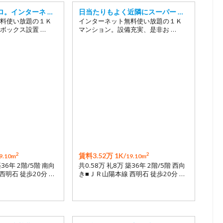
ロ。インターネ …
日当たりもよく近隣にスーパー …
料使い放題の１Ｋ
インターネット無料使い放題の１Ｋ
ボックス設置 …
マンション。設備充実、是非お …
2
2
賃料3.52万 1K/
9.10m
19.10m
築36年 2階/5階 南向
共0.58万 礼8万 築36年 2階/5階 西向
西明石 徒歩20分 …
き■ＪＲ山陽本線 西明石 徒歩20分 …