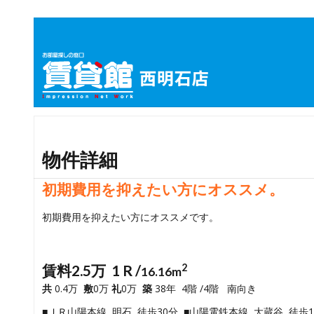
物件詳細
初期費用を抑えたい方にオススメ。
初期費用を抑えたい方にオススメです。
賃料2.5万 1 R /
2
16.16m
共
0.4万
敷
0万
礼
0万
築
38年 4階 /4階 南向き
■ＪＲ山陽本線 明石 徒歩30分 ■山陽電鉄本線 大蔵谷 徒歩