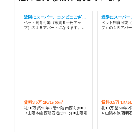
近隣にスーパー、コンビニござ …
近隣にスーパー
ペット飼育可能（家賃５千円アッ
ペット飼育可能（
プ）の１Ｒアパートになります。 …
プ）の１Ｒアパー
2
賃料3.5万 1K/
賃料3.5万 1K/
16.00m
16
礼10万 築50年 2階/2階 南西向き■Ｊ
礼10万 築50年 
Ｒ山陽本線 西明石 徒歩13分 ■山陽電
Ｒ山陽本線 西明石
…
…