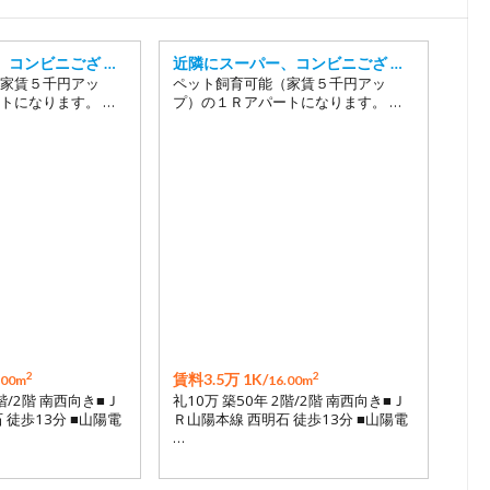
18
19
、コンビニござ …
近隣にスーパー、コンビニござ …
家賃５千円アッ
ペット飼育可能（家賃５千円アッ
トになります。 …
プ）の１Ｒアパートになります。 …
2
2
賃料3.5万 1K/
.00m
16.00m
2階/2階 南西向き■Ｊ
礼10万 築50年 2階/2階 南西向き■Ｊ
 徒歩13分 ■山陽電
Ｒ山陽本線 西明石 徒歩13分 ■山陽電
…