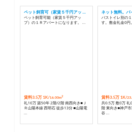
ペット飼育可（家賃５千円アッ …
ネット無料。バ
ペット飼育可能（家賃５千円アッ
バストイレ別の１
プ）の１Ｒアパートになります。 …
す。敷金礼金0円
2
賃料3.5万 1K/
賃料3.5万 1K/
16.00m
23
礼10万 築50年 2階/2階 南西向き■Ｊ
共0.5万 敷0万 礼
Ｒ山陽本線 西明石 徒歩13分 ■山陽電
階 東向き■神戸
…
谷 …