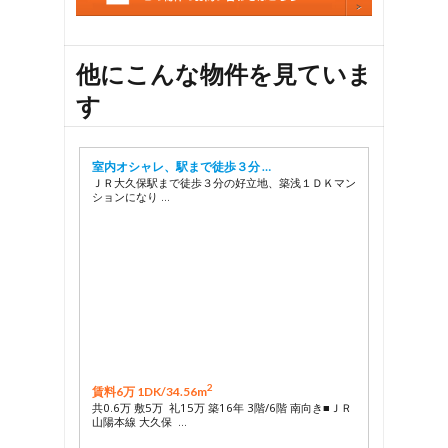
27
28
29
他にこんな物件を見ていま
す
室内オシャレ、駅まで徒歩３分 …
ＪＲ大久保駅まで徒歩３分の好立地、築浅１ＤＫマン
ションになり …
2
賃料6万 1DK/
34.56m
共0.6万 敷5万 礼15万 築16年 3階/6階 南向き■ＪＲ
山陽本線 大久保 …