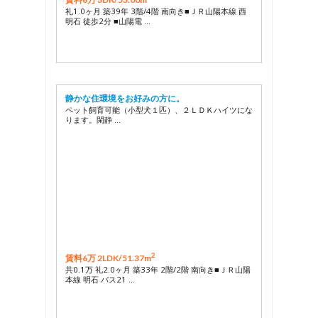
礼1.0ヶ月 築39年 3階/4階 南向き■ＪＲ山陽本線 西
明石 徒歩2分 ■山陽電 …
静かな住環境をお好みの方に。
ペット飼育可能（小型犬１匹）、２ＬＤＫハイツにな
ります。閑静 …
2
賃料6万 2LDK/
51.37m
共0.1万 礼2.0ヶ月 築33年 2階/2階 南向き■ＪＲ山陽
本線 明石 バス21 …