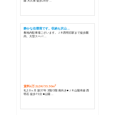
線 大久保 徒歩26分 …
静かな住環境です。収納も沢山 …
敷地内駐車場ございます。ＪＲ西明石駅まで徒歩圏
内、大型スーパ …
2
賃料6万 2LDK/
55.50m
礼2.0ヶ月 築37年 3階/3階 南向き■ＪＲ山陽本線 西
明石 徒歩15分 ■山陽 …