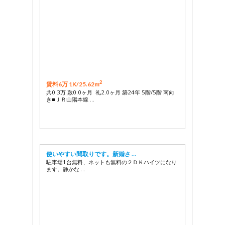
2
賃料6万 1K/
25.62m
共0.3万 敷0.0ヶ月 礼2.0ヶ月 築24年 5階/5階 南向
き■ＪＲ山陽本線 …
使いやすい間取りです。新婚さ …
駐車場1台無料、ネットも無料の２ＤＫハイツになり
ます。静かな …