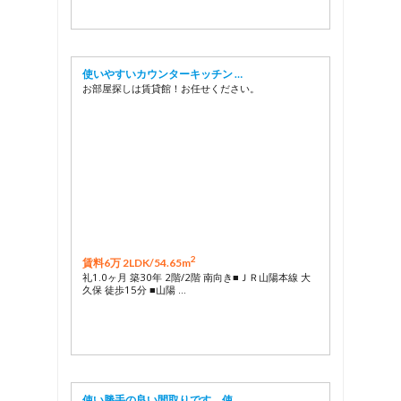
使いやすいカウンターキッチン …
お部屋探しは賃貸館！お任せください。
2
賃料6万 2LDK/
54.65m
礼1.0ヶ月 築30年 2階/2階 南向き■ＪＲ山陽本線 大
久保 徒歩15分 ■山陽 …
使い勝手の良い間取りです。使 …