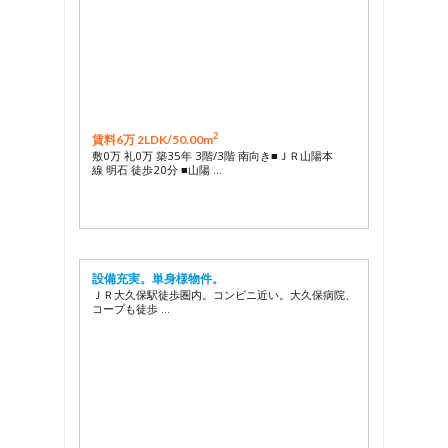
2
賃料6万 2LDK/
50.00m
敷0万 礼0万 築35年 3階/3階 南向き■ＪＲ山陽本
線 明石 徒歩20分 ■山陽 …
設備充実。単身様物件。
ＪＲ大久保駅徒歩圏内。コンビニ近い。大久保病院、
コープも徒歩 …