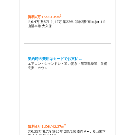
2
賃料6万 1K/
30.05m
共0.4万 敷3万 礼12万 築22年 2階/2階 南向き■ＪＲ
山陽本線 大久保 …
契約時の費用はカードでお支払 …
エアコン・シャンドレ・追い焚き・浴室乾燥等、設備
充実。カウン …
2
賃料6万 1LDK/
42.37m
共0.35万 礼7万 築20年 2階/2階 南向き■ＪＲ山陽本