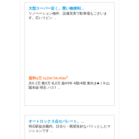
大型スーパー近く。買い物便利 …
リノベーション物件、設備充実で駐車場もございま
す。広いリビン …
2
賃料6万 1LDK/
54.40m
共0.2万 敷0万 礼0万 築49年 4階/4階 東向き■ＪＲ山
陽本線 明石 バス1 …
オートロック３点セパレート。 …
明石駅徒歩圏内、日当り・眺望良好なパリッとしたマ
ンションです …