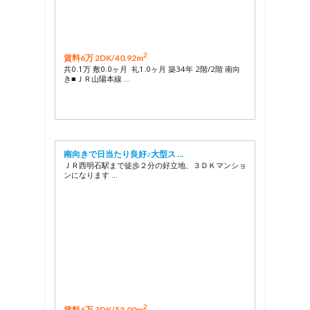
2
賃料6万 2DK/
40.92m
共0.1万 敷0.0ヶ月 礼1.0ヶ月 築34年 2階/2階 南向
き■ＪＲ山陽本線 …
南向きで日当たり良好♪大型ス …
ＪＲ西明石駅まで徒歩２分の好立地、３ＤＫマンショ
ンになります …
2
賃料6万 3DK/
53.00m