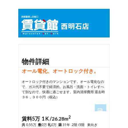
物件詳細
オール電化、オートロック付き。
オートロック付きのマンションです。オール電化なの
で、ガス代不要で経済的。お風呂・洗面・トイレすべ
て別なので、快適に過ごせます。室内清掃費用 退去時
３６，３００円（税込）
2
1
賃料5万 1 K /
26.28m
2
共
0.55万
敷
0万
礼
0万
築
31年 2階 /3階 東向き