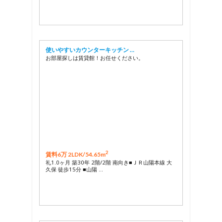
使いやすいカウンターキッチン …
お部屋探しは賃貸館！お任せください。
2
賃料6万 2LDK/
54.65m
礼1.0ヶ月 築30年 2階/2階 南向き■ＪＲ山陽本線 大
久保 徒歩15分 ■山陽 …