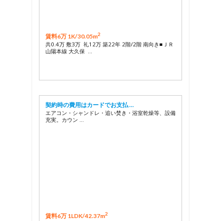
2
賃料6万 1K/
30.05m
共0.4万 敷3万 礼12万 築22年 2階/2階 南向き■ＪＲ
山陽本線 大久保 …
契約時の費用はカードでお支払 …
エアコン・シャンドレ・追い焚き・浴室乾燥等、設備
充実。カウン …
2
賃料6万 1LDK/
42.37m