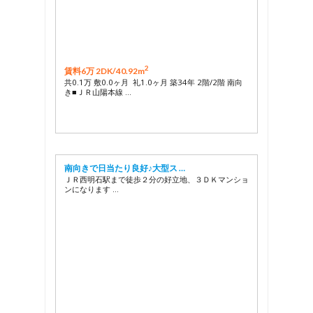
2
賃料6万 2DK/
40.92m
共0.1万 敷0.0ヶ月 礼1.0ヶ月 築34年 2階/2階 南向
き■ＪＲ山陽本線 …
南向きで日当たり良好♪大型ス …
ＪＲ西明石駅まで徒歩２分の好立地、３ＤＫマンショ
ンになります …