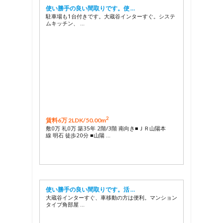
使い勝手の良い間取りです。使 …
駐車場も1台付きです。大蔵谷インターすぐ。システ
ムキッチン、 …
2
賃料6万 2LDK/
50.00m
敷0万 礼0万 築35年 2階/3階 南向き■ＪＲ山陽本
線 明石 徒歩20分 ■山陽 …
使い勝手の良い間取りです。活 …
大蔵谷インターすぐ、車移動の方は便利。マンション
タイプ角部屋 …