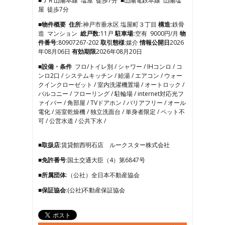
■ＪＲ山陽本線 塩屋 徒歩7分 ■山陽電鉄本線 山陽塩
4
屋 徒歩7分
5
6
■物件概要
住所:
神戸市垂水区 塩屋町３丁目
構造:
鉄骨
7
造 マンション
総戸数:
11戸
駐車場:
空有 9000円/月
物
8
件番号:
80907267-202
取引態様
:媒介
情報公開日
2026
9
年08月06日
有効期限
2026年08月20日
10
■設備・条件
フロ/トイレ別 / シャワー / IHコンロ / コ
11
ンロ2口 / システムキッチン / 給湯 / エアコン / ウォー
12
クインクローゼット / 室内洗濯機置場 / オートロック /
13
バルコニー / フローリング / 駐輪場 / internet対応光フ
14
ァイバー / 角部屋 / TVドアホン / バリアフリー / オール
15
電化 / 浴室乾燥機 / 独立洗面台 / 単身者限定 / ペット不
16
可 / 公営水道 / 公共下水 /
17
18
19
■取扱店
:賃貸館西明石店 ルークスター株式会社
■免許番号
:国土交通大臣（4）第6847号
■所属団体
:（公社）全日本不動産協会
■保証協会
:(公社)不動産保証協会