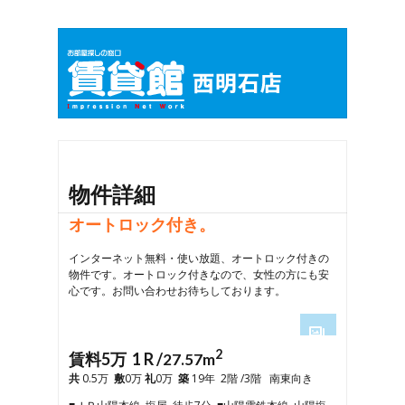
物件詳細
オートロック付き。
インターネット無料・使い放題、オートロック付きの
物件です。オートロック付きなので、女性の方にも安
心です。お問い合わせお待ちしております。
2
1
賃料5万 1 R /
27.57m
2
共
0.5万
敷
0万
礼
0万
築
19年 2階 /3階 南東向き
3