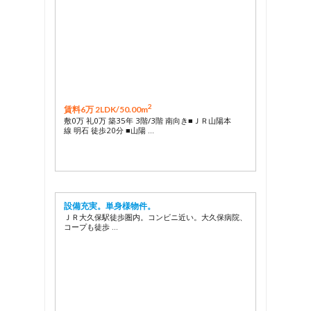
2
賃料6万 2LDK/
50.00m
敷0万 礼0万 築35年 3階/3階 南向き■ＪＲ山陽本
線 明石 徒歩20分 ■山陽 …
設備充実。単身様物件。
ＪＲ大久保駅徒歩圏内。コンビニ近い。大久保病院、
コープも徒歩 …