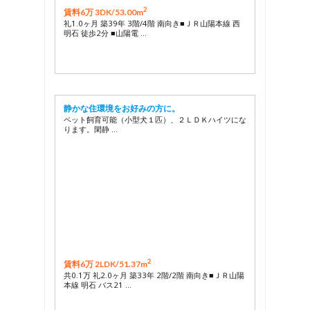
2
賃料6万 3DK/
53.00m
礼1.0ヶ月 築39年 3階/4階 南向き■ＪＲ山陽本線 西
明石 徒歩2分 ■山陽電 …
静かな住環境をお好みの方に。
ペット飼育可能（小型犬１匹）、２ＬＤＫハイツにな
ります。閑静 …
2
賃料6万 2LDK/
51.37m
共0.1万 礼2.0ヶ月 築33年 2階/2階 南向き■ＪＲ山陽
本線 明石 バス21 …