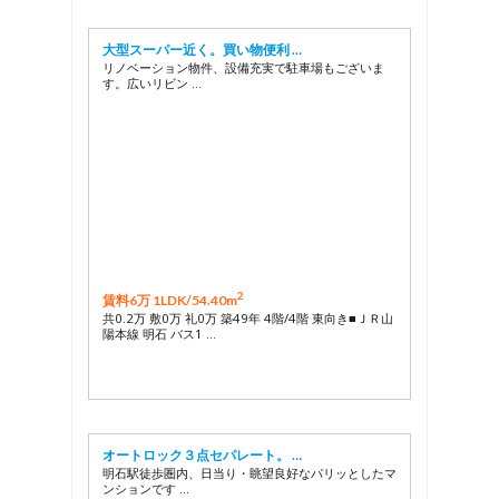
大型スーパー近く。買い物便利 …
リノベーション物件、設備充実で駐車場もございま
す。広いリビン …
2
賃料6万 1LDK/
54.40m
共0.2万 敷0万 礼0万 築49年 4階/4階 東向き■ＪＲ山
陽本線 明石 バス1 …
オートロック３点セパレート。 …
明石駅徒歩圏内、日当り・眺望良好なパリッとしたマ
ンションです …