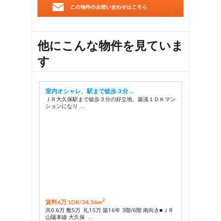
他にこんな物件を見ていま
す
室内オシャレ、駅まで徒歩３分 …
ＪＲ大久保駅まで徒歩３分の好立地、築浅１ＤＫマン
ションになり …
2
賃料6万 1DK/
34.56m
共0.6万 敷5万 礼15万 築16年 3階/6階 南向き■ＪＲ
山陽本線 大久保 …