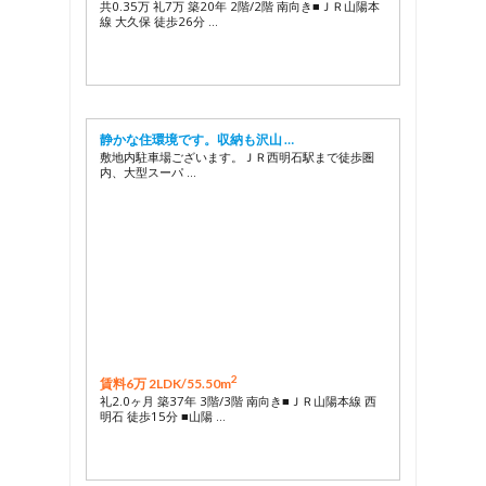
共0.35万 礼7万 築20年 2階/2階 南向き■ＪＲ山陽本
線 大久保 徒歩26分 …
静かな住環境です。収納も沢山 …
敷地内駐車場ございます。ＪＲ西明石駅まで徒歩圏
内、大型スーパ …
2
賃料6万 2LDK/
55.50m
礼2.0ヶ月 築37年 3階/3階 南向き■ＪＲ山陽本線 西
明石 徒歩15分 ■山陽 …