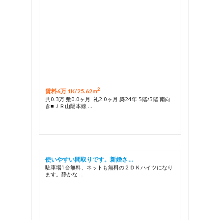
2
賃料6万 1K/
25.62m
共0.3万 敷0.0ヶ月 礼2.0ヶ月 築24年 5階/5階 南向
き■ＪＲ山陽本線 …
使いやすい間取りです。新婚さ …
駐車場1台無料、ネットも無料の２ＤＫハイツになり
ます。静かな …