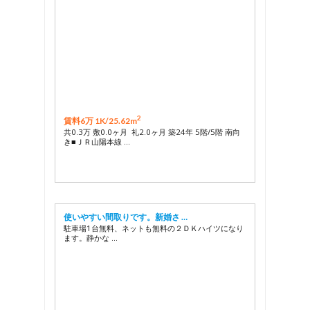
2
賃料6万 1K/
25.62m
共0.3万 敷0.0ヶ月 礼2.0ヶ月 築24年 5階/5階 南向
き■ＪＲ山陽本線 …
使いやすい間取りです。新婚さ …
駐車場1台無料、ネットも無料の２ＤＫハイツになり
ます。静かな …