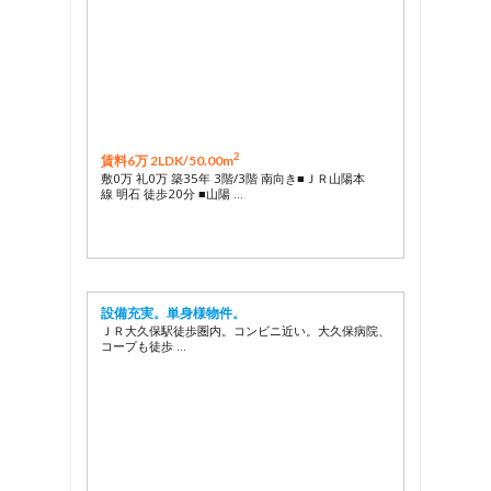
2
賃料6万 2LDK/
50.00m
敷0万 礼0万 築35年 3階/3階 南向き■ＪＲ山陽本
線 明石 徒歩20分 ■山陽 …
設備充実。単身様物件。
ＪＲ大久保駅徒歩圏内。コンビニ近い。大久保病院、
コープも徒歩 …