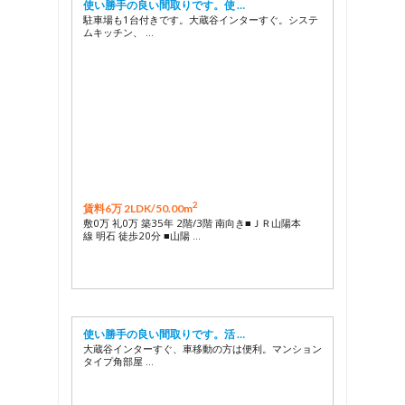
使い勝手の良い間取りです。使 …
駐車場も1台付きです。大蔵谷インターすぐ。システ
ムキッチン、 …
2
賃料6万 2LDK/
50.00m
敷0万 礼0万 築35年 2階/3階 南向き■ＪＲ山陽本
線 明石 徒歩20分 ■山陽 …
使い勝手の良い間取りです。活 …
大蔵谷インターすぐ、車移動の方は便利。マンション
タイプ角部屋 …