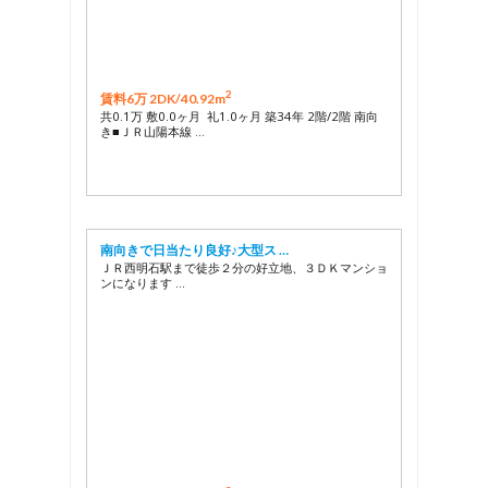
2
賃料6万 2DK/
40.92m
共0.1万 敷0.0ヶ月 礼1.0ヶ月 築34年 2階/2階 南向
き■ＪＲ山陽本線 …
南向きで日当たり良好♪大型ス …
ＪＲ西明石駅まで徒歩２分の好立地、３ＤＫマンショ
ンになります …