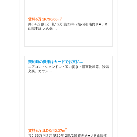
2
賃料6万 1K/
30.05m
共0.4万 敷3万 礼12万 築22年 2階/2階 南向き■ＪＲ
山陽本線 大久保 …
契約時の費用はカードでお支払 …
エアコン・シャンドレ・追い焚き・浴室乾燥等、設備
充実。カウン …
2
賃料6万 1LDK/
42.37m
共0.35万 礼7万 築20年 2階/2階 南向き■ＪＲ山陽本