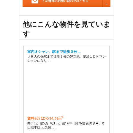
28
29
他にこんな物件を見ていま
す
室内オシャレ、駅まで徒歩３分 …
ＪＲ大久保駅まで徒歩３分の好立地、築浅１ＤＫマン
ションになり …
2
賃料6万 1DK/
34.56m
共0.6万 敷5万 礼15万 築16年 3階/6階 南向き■ＪＲ
山陽本線 大久保 …