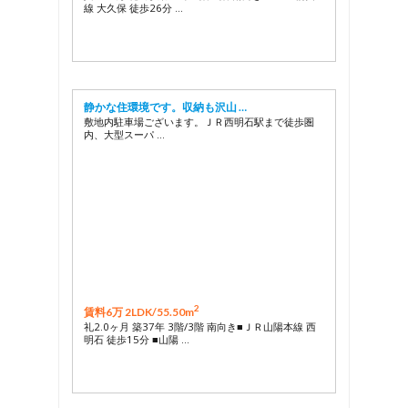
線 大久保 徒歩26分 …
静かな住環境です。収納も沢山 …
敷地内駐車場ございます。ＪＲ西明石駅まで徒歩圏
内、大型スーパ …
2
賃料6万 2LDK/
55.50m
礼2.0ヶ月 築37年 3階/3階 南向き■ＪＲ山陽本線 西
明石 徒歩15分 ■山陽 …