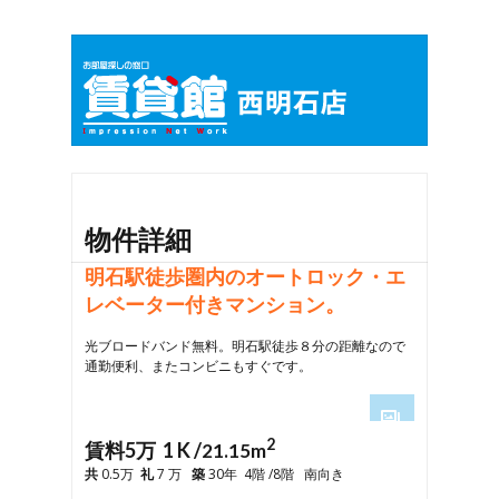
物件詳細
明石駅徒歩圏内のオートロック・エ
レベーター付きマンション。
光ブロードバンド無料。明石駅徒歩８分の距離なので
通勤便利、またコンビニもすぐです。
2
1
賃料5万 1 K /
21.15m
2
共
0.5万
礼
7 万
築
30年 4階 /8階 南向き
3