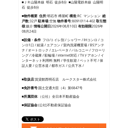
■ＪＲ山陽本線 明石 徒歩8分 ■山陽電鉄本線 山陽明
4
石 徒歩8分
5
6
■物件概要
住所:
明石市 樽屋町
構造:
RC マンション
総
7
戸数:
32戸
駐車場:
空無
物件番号:
80910114-402
取引態
8
様
:媒介
情報公開日
2026年08月10日
有効期限
2026年
9
08月24日
10
■設備・条件
フロ/トイレ別 / シャワー / IHコンロ / コ
11
ンロ1口 / 給湯 / エアコン / 室内洗濯機置場 / BSアンテ
12
ナ / オートロック / エレベータ / バルコニー / フローリ
13
ング / 冷蔵庫 / 駐輪場 / internet対応 / TVドアホン / イ
14
ンターネット利用料 無料 / 学生歓迎 / ペット不可 / 保
15
証人要 / 公営水道 / 都市ガス / 公共下水 /
16
17
18
■取扱店
:賃貸館西明石店 ルークスター株式会社
19
■免許番号
:国土交通大臣（4）第6847号
20
21
■所属団体
:（公社）全日本不動産協会
22
■保証協会
:(公社)不動産保証協会
23
24
25
26
27