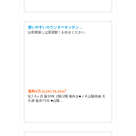
使いやすいカウンターキッチン …
お部屋探しは賃貸館！お任せください。
2
賃料6万 2LDK/
54.65m
礼1.0ヶ月 築30年 2階/2階 南向き■ＪＲ山陽本線 大
久保 徒歩15分 ■山陽 …