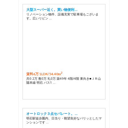
大型スーパー近く。買い物便利 …
リノベーション物件、設備充実で駐車場もございま
す。広いリビン …
2
賃料6万 1LDK/
54.40m
共0.2万 敷0万 礼0万 築49年 4階/4階 東向き■ＪＲ山
陽本線 明石 バス1 …
オートロック３点セパレート。 …
明石駅徒歩圏内、日当り・眺望良好なパリッとしたマ
ンションです …